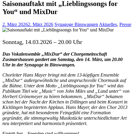
Saisonauftakt mit „Lieblingssongs for
You“ und MixDur
2. März 2026
2. März 2026
Synagoge Binswangen
Aktuelles
,
Presse
Sonntag, 14.03.2026 – 20.00 Uhr
Das Vokalensemble „MixDur“ der Chorgemeinschaft
Zusmarshausen gastiert am Samstag, den 14. März, um 20.00
Uhr in der Synagoge in Binswangen.
Chorleiter Hans Mayer bringt mit dem 13-köpfigen Ensemble
„MixDur“ außergewöhnliche und anspruchsvolle Chormusik auf
die Bühne. Unter dem Motto „Lieblingssongs for You“ wird das
Publikum Titel wie „Music“ von John Miles und „Land unter“ von
Herbert Grönemeyer zu hören bekommen. „MixDur“ bekamen
schon bei der Nacht der Kirchen in Dillingen und beim Konzert in
Kicklingen begeisterten Applaus. Hans Mayer, der den Chor 2013
gründete, hat mit besonderem Feingefühl eine Formation
gegründet, die stimmgewaltig Musikstücke unterschiedlichster Art
neu interpretiert und harmonisch präsentiert.
Eintritt frei – Spenden sind willkommen!