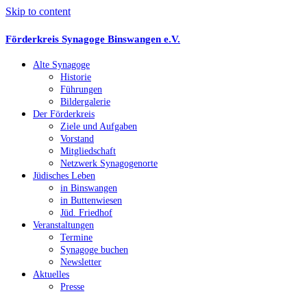
Skip to content
Förderkreis Synagoge Binswangen e.V.
Alte Synagoge
Historie
Führungen
Bildergalerie
Der Förderkreis
Ziele und Aufgaben
Vorstand
Mitgliedschaft
Netzwerk Synagogenorte
Jüdisches Leben
in Binswangen
in Buttenwiesen
Jüd. Friedhof
Veranstaltungen
Termine
Synagoge buchen
Newsletter
Aktuelles
Presse